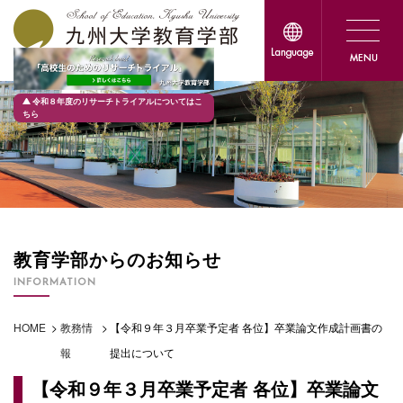
令和８年度のリサーチトライアルについてはこ
ちら
教育学部からのお知らせ
INFORMATION
HOME
>
教務情
>
【令和９年３月卒業予定者 各位】卒業論文作成計画書の
報
提出について
【令和９年３月卒業予定者 各位】卒業論文