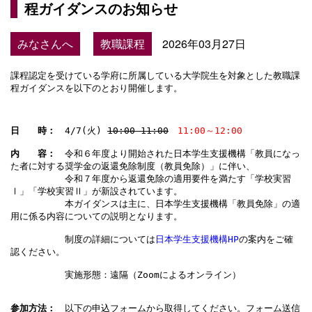
程ガイダンスのお知らせ
みなさんへ
教職課程
2026年03月27日
課程認定を受けている学府に所属している大学院生を対象とした教職課
日　　時：　
4/7(火) 
10:00-11:00
11:00～12:00
内　　容：　
令和６年度より開始された日本学生支援機構「教員になっ
た者に対する奨学金の返還免除制度（教員免除）」に伴い、

　　　　　　令和７年度から返還免除の適用要件を満たす「学校実習
Ⅰ」「学校実習Ⅱ」が新設されています。

　　　　　　本ガイダンスは主に、日本学生支援機構「教員免除」の適
用に係る内容についての説明となります。

　　　　　　制度の詳細については
日本学生支援機構HP
の案内をご確
認ください。 

　　　　　　実施形態：遠隔（Zoomによるオンライン）

参加方法：　
以下の申込フォームから取得してください。フォーム送信