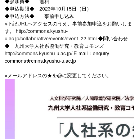
◆参加費◆ 無料
◆申込期限◆ 2023年10月15日（日）
◆申込方法◆ 事前申し込み
※下記URLへアクセスのうえ、事前参加申込をお願いしま
す。
http://commons.kyushu-
u.ac.jp/collaborative/events/event_22.html
◆問い合わせ
◆ 九州大学人社系協働研究・教育コモンズ
http://commons.kyushu-u.ac.jp/
E-mail：enquiry-
commons★cmns.kyushu-u.ac.jp
※メールアドレスの★を@に変更してください。