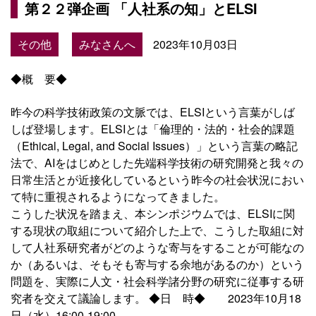
第２２弾企画 「人社系の知」とELSI
その他
みなさんへ
2023年10月03日
◆概 要◆
昨今の科学技術政策の文脈では、ELSIという言葉がしば
しば登場します。ELSIとは「倫理的・法的・社会的課題
（Ethical, Legal, and Social Issues）」という言葉の略記
法で、AIをはじめとした先端科学技術の研究開発と我々の
日常生活とが近接化しているという昨今の社会状況におい
て特に重視されるようになってきました。
こうした状況を踏まえ、本シンポジウムでは、ELSIに関
する現状の取組について紹介した上で、こうした取組に対
して人社系研究者がどのような寄与をすることが可能なの
か（あるいは、そもそも寄与する余地があるのか）という
問題を、実際に人文・社会科学諸分野の研究に従事する研
究者を交えて議論します。 ◆日 時◆ 2023年10月18
日（水）16:00-19:00