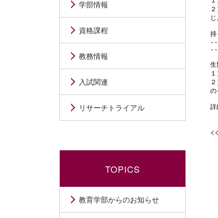
１
学部情報
２
じ
資格課程
持
-
--
教務情報
生
１
入試関連
２
の
リサーチトライアル
詳
<
TOPICS
教育学部からのお知らせ