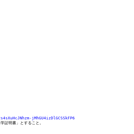


2s4sXuHcJNhzm-jMhGU4izDlGCSSkFP6
学証明書」とすること。
