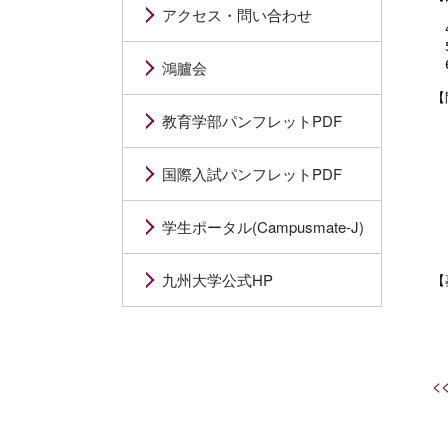
アクセス・問い合わせ
　
　
鴻臚会
　
【
教育学部パンフレットPDF
　
　
　
国際入試パンフレットPDF
　
　
学生ポータル(Campusmate-J)
　
　
九州大学公式HP
　
　
　
<