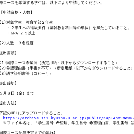
際コースを希望する学生は、以下により申請してください。

【申請資格・人数】

(1)対象学生　教育学部２年生

　　・２年生への進級要件（基幹教育科目等の単位）を満たしていること。

　　・GPA 2.5以上

(2)人数　３名程度

提出書類】

(1)国際コース希望届（所定用紙・以下からダウンロードすること）

(2)希望理由書（手書き不可）（所定用紙・以下からダウンロードすること）
(3)語学証明書等（コピー可）

提出締切】

５月８日（金）まで

提出方法】

下記のURLにアップロードすること。

https://archive.iii.kyushu-u.ac.jp/public/KXp1AnxSmeW6
　※ファイル名は、「学生番号_希望届、学生番号_希望理由書、学生番号_語
国際コース配属決定までの流れ】
