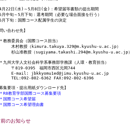
4月22日(水)～5月8日(金)：希望届等書類の提出期間

5月中旬～5月下旬：選考期間（必要な場合面接を行う）

6月下旬：国際コース配属学生の決定

問い合わせ先】

＊教務委員会（国際コース担当）

　　　木村教授（kimura.takuya.329@m.kyushu-u.ac.jp）

　　　杉山准教授（sugiyama.takashi.294@m.kyushu-u.ac.jp）

＊九州大学人文社会科学系事務部学務課（人環・教育担当）

　　　〒819-0395　福岡市西区元岡744

　　　E-mail: jbkkyomu1ed@jimu.kyushu-u.ac.jp

　　　TEL:092-802-6362 FAX:092-802-6396

＊
R8教育学部国際コース募集要項
＊
国際コース希望届
＊
国際コース希望理由書
<前のお知らせ