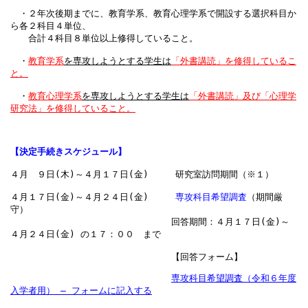
　・２年次後期までに、教育学系、教育心理学系で開設する選択科目か
ら各２科目４単位、

　　合計４科目８単位以
上修得していること。
・
教育学系
を専攻しようとする学生は
「外書講読」を修得しているこ
と。

・
教育心理学系
を専攻しようとする学生は
「外書講読」及び「心理学
研究法」を修得していること。

【決定手続きスケジュール】
４月　９日(木)～４月１７日(金)　　　研究室訪問期間（※１）

４月１７日(金)～４月２４日(金)　　　
専攻科目希望調査
（期間厳
守）
　　　　　　　　　　　　　　　　　　回答期間：４月１７日(金)～
４月２４日(金) の１７：００　まで

　　　　　　　　　　　　　　　　　　【回答フォーム】
専攻科目希望調査（令和６年度
入学者用） – フォーム​に記入する