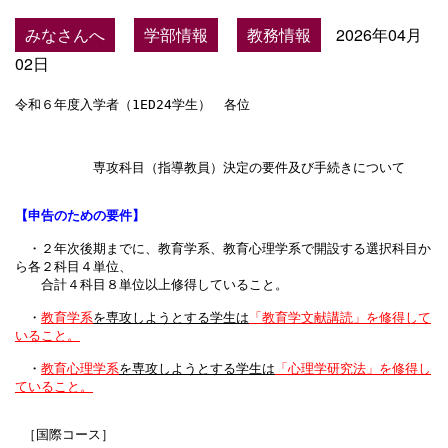
みなさんへ
学部情報
教務情報
2026年04月
02日
令和６年度入学者（1ED24学生）　各位

　　　　　　専攻科目（指導教員）決定の要件及び手続きについて

【申告のための要件】
　・２年次後期までに、教育学系、教育心理学系で開設する選択科目か
ら各２科目４単位、

　　合計４科目８単位以上
修得していること。
・
教育学系
を専攻しようとする学生は
「教育学文献講読」を修得して
いること。

　・
教育心理学系
を専攻しようとする学生は
「心理学研究法」を修得し
ていること。
 ［国際コース］
